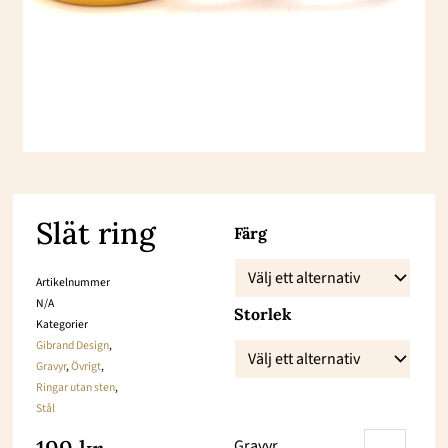
Slät ring
Slät
Färg
ring
Artikelnummer
mängd
N/A
Storlek
Kategorier
Gibrand Design
,
Gravyr
,
Övrigt
,
Ringar utan sten
,
Stål
Gravyr