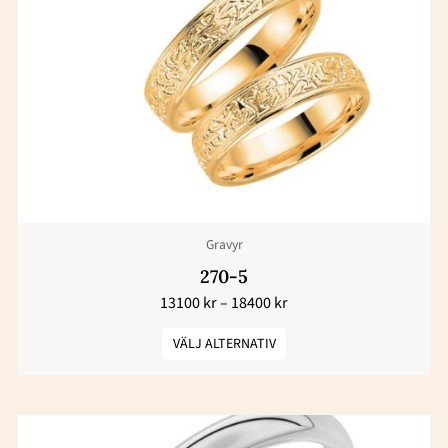
har
flera
varianter.
De
olika
alternativen
kan
väljas
Gravyr
på
produktsidan
270-5
13100
kr
–
18400
kr
VÄLJ ALTERNATIV
Den