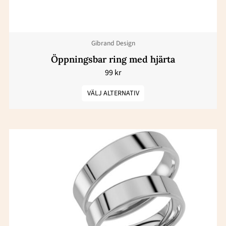
kan
väljas
Gibrand Design
på
produktsidan
Öppningsbar ring med hjärta
99
kr
VÄLJ ALTERNATIV
Prisintervall:
Den
15800 kr
här
till
22000 kr
produkten
har
flera
varianter.
De