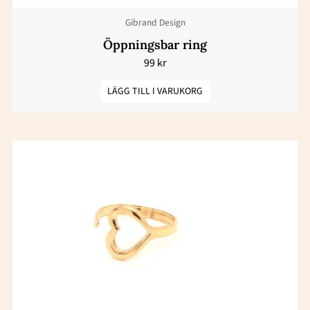
Gibrand Design
Öppningsbar ring
99
kr
LÄGG TILL I VARUKORG
Den
här
produkten
har
flera
varianter.
De
olika
alternativen