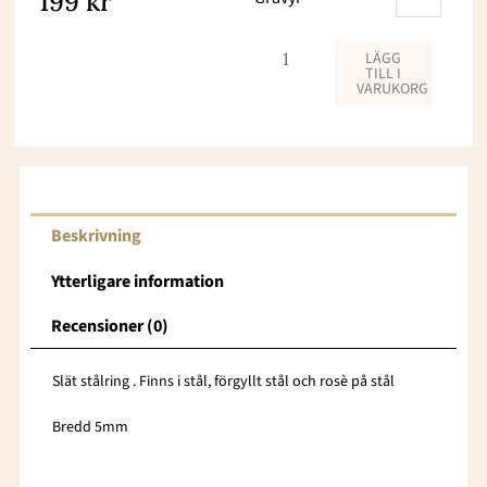
199
kr
LÄGG
TILL I
VARUKORG
Beskrivning
Ytterligare information
Recensioner (0)
Slät stålring . Finns i stål, förgyllt stål och rosè på stål
Bredd 5mm