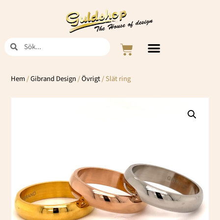
Hoppa
till
innehåll
Sök
Sök
Varukorg
Hem
/
Gibrand Design
/
Övrigt
/ Slät ring