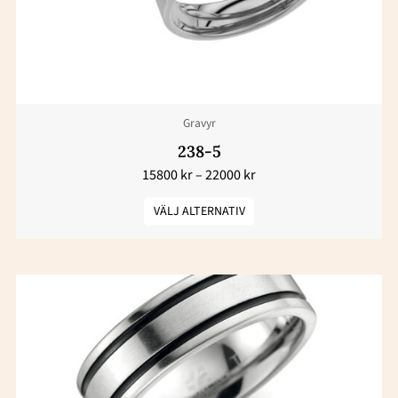
olika
alternativen
kan
väljas
Gravyr
på
produktsidan
238-5
15800
kr
–
22000
kr
VÄLJ ALTERNATIV
Den
här
produkten
har
flera