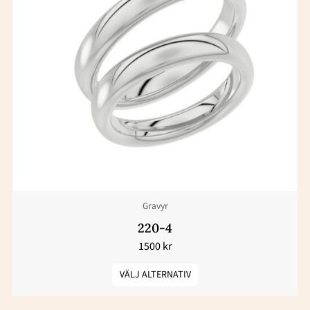
här
produkten
har
flera
varianter.
De
olika
alternativen
kan
väljas
Gravyr
på
produktsidan
220-4
1500
kr
VÄLJ ALTERNATIV