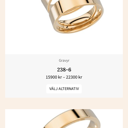
flera
varianter.
De
olika
alternativen
kan
väljas
Gravyr
på
produktsidan
238-6
15900
kr
–
22300
kr
VÄLJ ALTERNATIV
Prisintervall:
Den
19600 kr
här
till