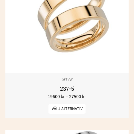
27500 kr
produkten
har
flera
varianter.
De
olika
alternativen
kan
väljas
Gravyr
på
produktsidan
237-5
19600
kr
–
27500
kr
VÄLJ ALTERNATIV
Prisintervall:
Den