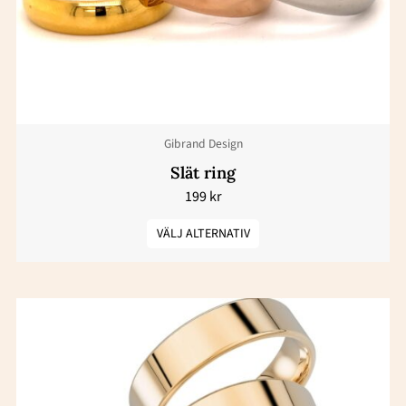
De
olika
alternativen
kan
väljas
Gibrand Design
på
produktsidan
Slät ring
199
kr
VÄLJ ALTERNATIV
Prisintervall:
Den
15900 kr
här
till
22300 kr
produkten
har