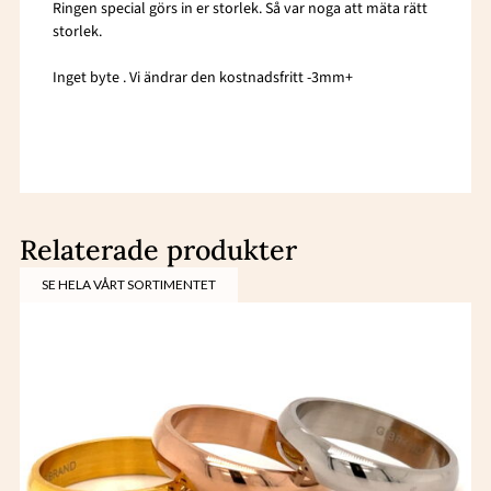
Ringen special görs in er storlek. Så var noga att mäta rätt
storlek.
Inget byte . Vi ändrar den kostnadsfritt -3mm+
Relaterade produkter
SE HELA VÅRT SORTIMENTET
Den
här
produkten
har
flera
varianter.