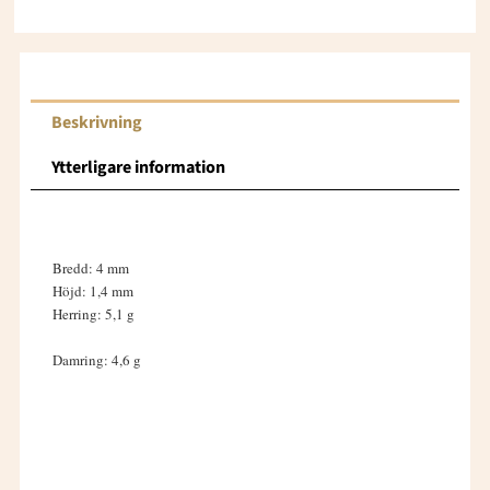
till
16000 kr
Beskrivning
Ytterligare information
Bredd: 4 mm
Höjd: 1,4 mm
Herring: 5,1 g
Damring: 4,6 g