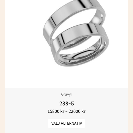
15800 kr
här
till
22000 kr
produkten
har
flera
varianter.
De
olika
alternativen
kan
väljas
Gravyr
på
produktsidan
238-5
15800
kr
–
22000
kr
VÄLJ ALTERNATIV