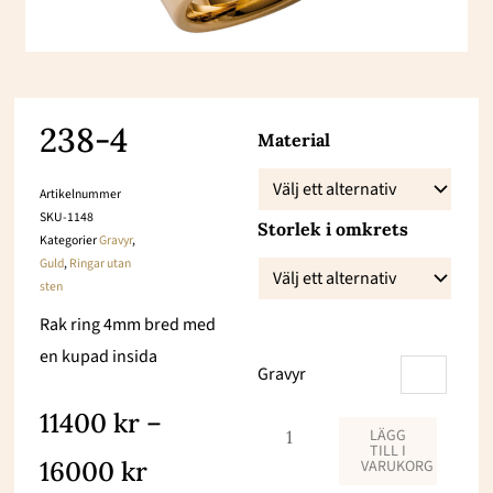
238-4
238-
Material
4
Artikelnummer
mängd
SKU-1148
Storlek i omkrets
Kategorier
Gravyr
,
Guld
,
Ringar utan
sten
Rak ring 4mm bred med
en kupad insida
Gravyr
Prisintervall:
11400
kr
–
LÄGG
TILL I
11400 kr
16000
kr
VARUKORG