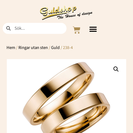
Hoppa
till
innehåll
Sök
Sök
Varukorg
Hem
/
Ringar utan sten
/
Guld
/ 238-4