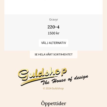
kan
väljas
Gravyr
på
produktsidan
220-4
1500
kr
VÄLJ ALTERNATIV
SE HELA VÅRT SORTIMENTET
© 2024 Guldshop
Öppettider