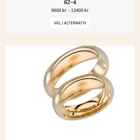
produktsidan
62-4
9600
kr
–
13400
kr
VÄLJ ALTERNATIV
Prisintervall:
Den
16800 kr
här
till
23600 kr
produkten
har
flera
varianter.
De
olika
alternativen
kan