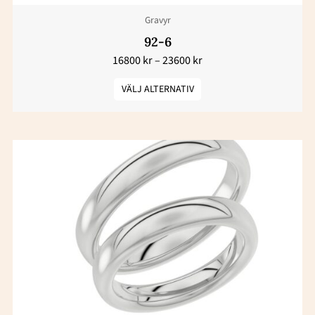
väljas
Gravyr
på
produktsidan
92-6
16800
kr
–
23600
kr
VÄLJ ALTERNATIV
Den
här
produkten
har
flera
varianter.
De
olika
alternativen