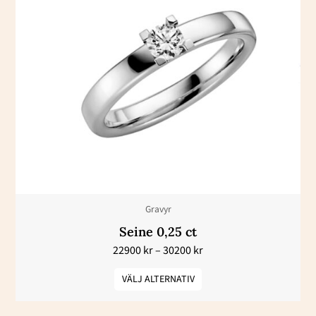
22900 kr
här
till
30200 kr
produkten
har
flera
varianter.
De
olika
alternativen
kan
väljas
Gravyr
på
Seine 0,25 ct
produktsidan
22900
kr
–
30200
kr
VÄLJ ALTERNATIV