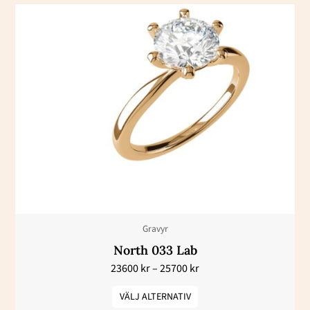
Prisintervall:
Den
23600 kr
här
till
25700 kr
produkten
har
flera
varianter.
De
olika
alternativen
kan
väljas
Gravyr
på
North 033 Lab
produktsidan
23600
kr
–
25700
kr
VÄLJ ALTERNATIV