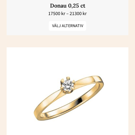
Donau 0,25 ct
produktsidan
17500
kr
–
21300
kr
VÄLJ ALTERNATIV
Prisintervall:
Den
10700 kr
här
till
14100 kr
produkten
har
flera
varianter.
De
olika
alternativen
kan