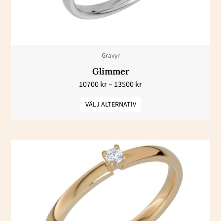
olika
alternativen
kan
väljas
Gravyr
på
Glimmer
produktsidan
10700
kr
–
13500
kr
VÄLJ ALTERNATIV
Prisintervall:
Den
9500 kr
här
till
12100 kr
produkten
har
flera
varianter.