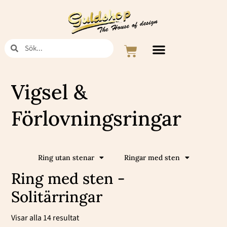
Hoppa
till
innehåll
Sök
Sök
Varukorg
Vigsel &
Förlovningsringar
Ring utan stenar
Ringar med sten
Ring med sten -
Solitärringar
Sortera
efter
Visar alla 14 resultat
popularitet