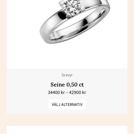
har
flera
varianter.
De
olika
alternativen
kan
väljas
Gravyr
på
Seine 0,50 ct
produktsidan
34400
kr
–
42900
kr
VÄLJ ALTERNATIV
Prisintervall:
Den