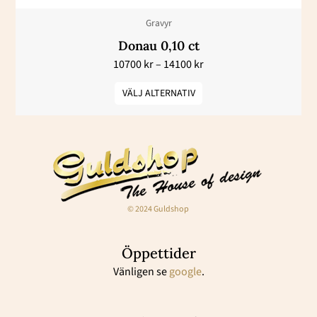
väljas
Gravyr
på
Donau 0,10 ct
produktsidan
10700
kr
–
14100
kr
VÄLJ ALTERNATIV
© 2024 Guldshop
Öppettider
Vänligen se
google
.