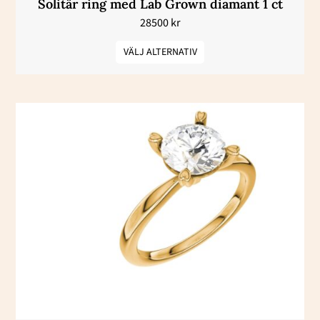
Solitär ring med Lab Grown diamant 1 ct
produktsidan
28500
kr
VÄLJ ALTERNATIV
Den
här
produkten
har
flera
varianter.
De
olika
alternativen
kan
väljas