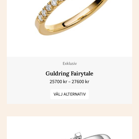
flera
varianter.
De
olika
alternativen
kan
väljas
Exklusiv
på
Guldring Fairytale
produktsidan
25700
kr
–
27600
kr
VÄLJ ALTERNATIV
Prisintervall:
Den
34400 kr
här
till
42900 kr
produkten