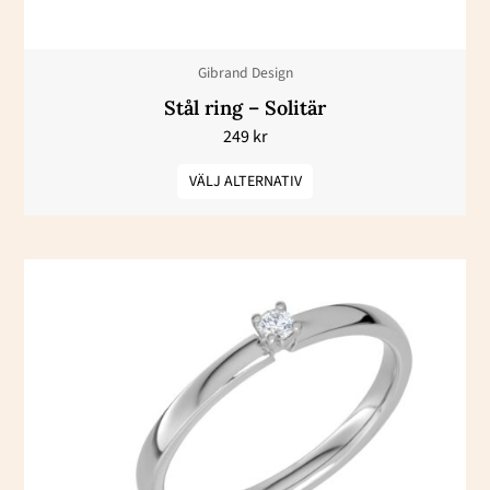
kan
väljas
Gibrand Design
på
Stål ring – Solitär
produktsidan
249
kr
VÄLJ ALTERNATIV
Prisintervall:
Den
10700 kr
här
till
13500 kr
produkten
har
flera
varianter.
De