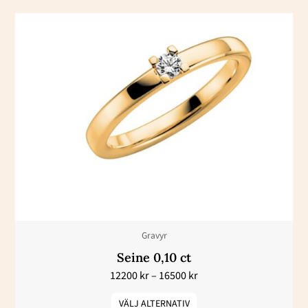
Prisintervall:
Den
12200 kr
här
till
16500 kr
produkten
har
flera
varianter.
De
olika
alternativen
kan
väljas
Gravyr
på
Seine 0,10 ct
produktsidan
12200
kr
–
16500
kr
VÄLJ ALTERNATIV