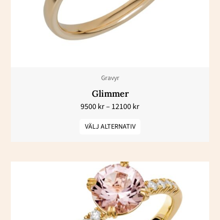
De
olika
alternativen
kan
väljas
Gravyr
på
Glimmer
produktsidan
9500
kr
–
12100
kr
VÄLJ ALTERNATIV
Prisintervall:
Den
25700 kr
här
till
27600 kr
produkten
har