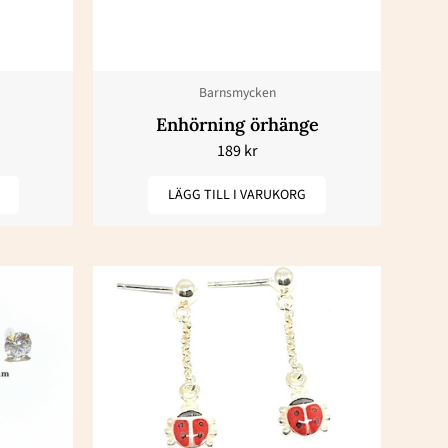
Barnsmycken
Enhörning örhänge
189
kr
LÄGG TILL I VARUKORG
intervall:
r
 kr
n