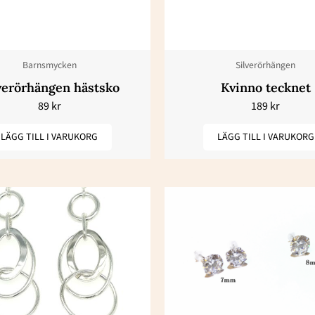
Barnsmycken
Silverörhängen
verörhängen hästsko
Kvinno tecknet
89
kr
189
kr
LÄGG TILL I VARUKORG
LÄGG TILL I VARUKORG
Pris
Den
89 k
här
till
169
produkte
har
flera
varianter.