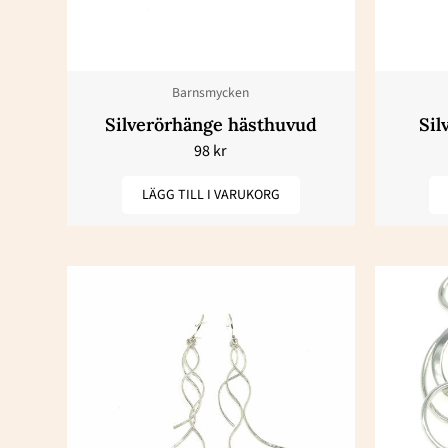
Barnsmycken
Silverörhänge hästhuvud
Sil
98
kr
LÄGG TILL I VARUKORG