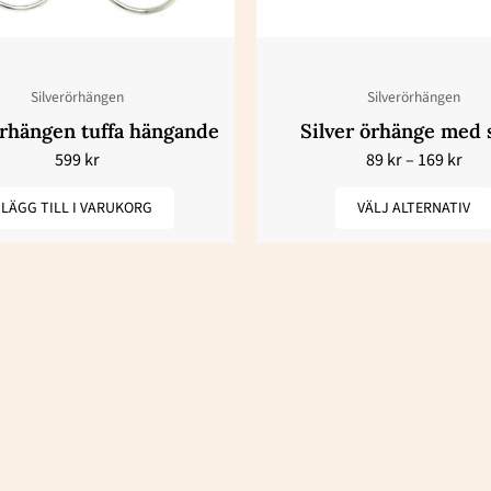
De
olika
alternativ
Silverörhängen
Silverörhängen
kan
örhängen tuffa hängande
Silver örhänge med 
väljas
599
kr
89
kr
–
169
kr
på
produktsi
LÄGG TILL I VARUKORG
VÄLJ ALTERNATIV