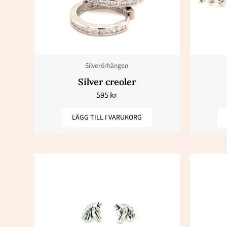
Silverörhängen
Silver creoler
595
kr
LÄGG TILL I VARUKORG