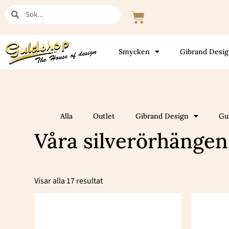
Hoppa
Sök
Sök
Varukorg
till
innehåll
Smycken
Gibrand Desi
Alla
Outlet
Gibrand Design
Gu
Våra silverörhängen
Sortera
efter
Visar alla 17 resultat
popularitet