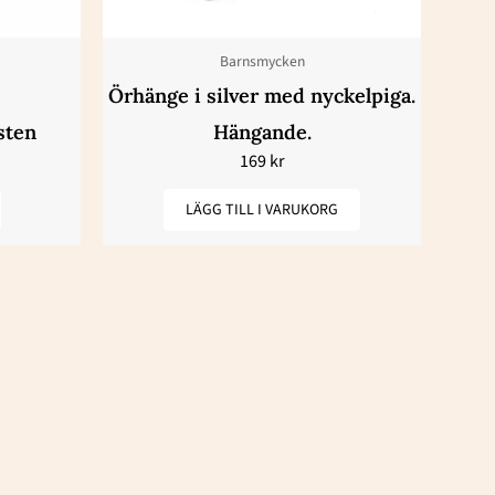
Barnsmycken
en
Örhänge i silver med nyckelpiga.
sten
Hängande.
169
kr
dan
LÄGG TILL I VARUKORG