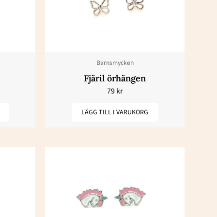
Barnsmycken
Fjäril örhängen
79
kr
LÄGG TILL I VARUKORG