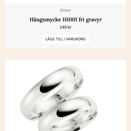
Gravyr
Hängsmycke H1001 fri gravyr
149
kr
LÄGG TILL I VARUKORG
Den
här
produkten
har
flera
varianter.
De
olika