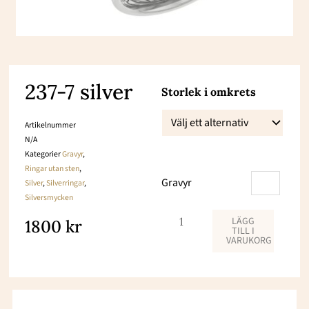
237-7 silver
237-
Storlek i omkrets
7
Artikelnummer
silver
N/A
mängd
Kategorier
Gravyr
,
Ringar utan sten
,
Gravyr
Silver
,
Silverringar
,
Silversmycken
LÄGG
1800
kr
TILL I
VARUKORG