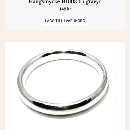
Hängsmycke H1003 fri gravyr
148
kr
LÄGG TILL I VARUKORG