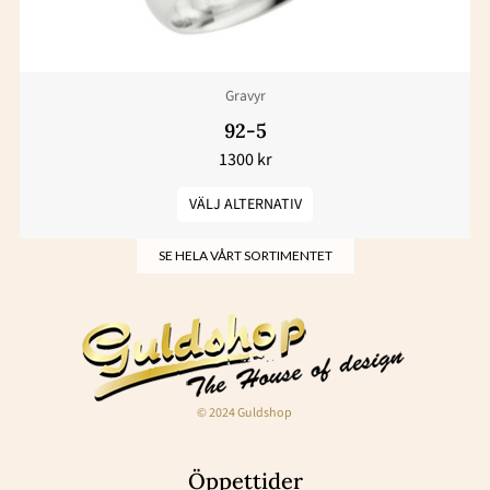
alternativen
kan
väljas
Gravyr
på
produktsidan
92-5
1300
kr
VÄLJ ALTERNATIV
SE HELA VÅRT SORTIMENTET
© 2024 Guldshop
Öppettider