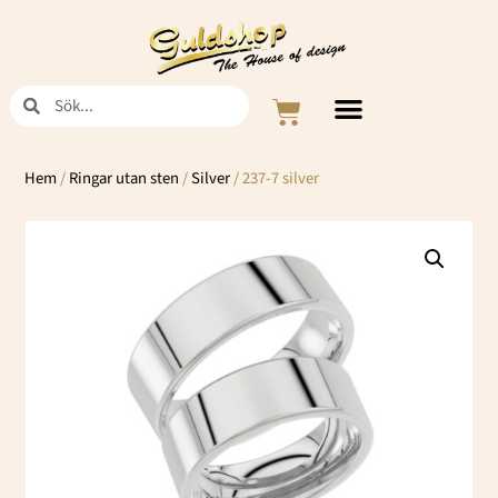
Hoppa
till
innehåll
Sök
Sök
Varukorg
Hem
/
Ringar utan sten
/
Silver
/ 237-7 silver