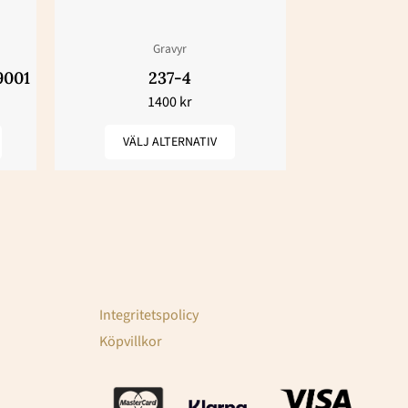
olika
alternativen
Gravyr
kan
9001
237-4
1400
kr
väljas
på
VÄLJ ALTERNATIV
produktsidan
Integritetspolicy
Köpvillkor