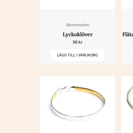
Barnsmycken
Lyckoklöver
Flät
98
kr
LÄGG TILL I VARUKORG