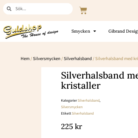
Hoppa
Sök
Sök
Varukorg
till
innehåll
Smycken
Gibrand Desi
Hem
/
Silversmycken
/
Silverhalsband
/ Silverhalsband med kri
Silverhalsband m
kristaller
Kategorier
Silverhalsband
,
Silversmycken
Etikett
Silverhalsband
225
kr