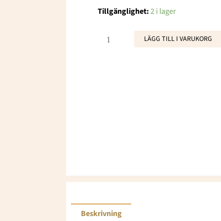
Silverhalsband
Tillgänglighet:
2 i lager
med
kristaller
LÄGG TILL I VARUKORG
mängd
Beskrivning