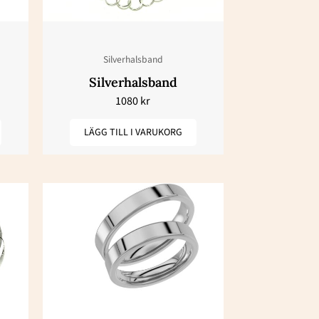
Silverhalsband
Silverhalsband
1080
kr
LÄGG TILL I VARUKORG
Den
här
produkten
har
flera
varianter.
De