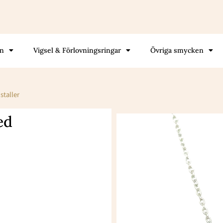
gn
Vigsel & Förlovningsringar
Övriga smycken
staller
ed