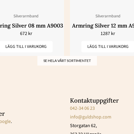
Silverarmband
Silverarmband
ring Silver 08 mm A9003
Armring Silver 12 mm A
672
kr
1287
kr
LÄGG TILL I VARUKORG
LÄGG TILL I VARUKORG
SE HELA VÅRT SORTIMENTET
Kontaktuppgifter
042-34 06 23
er
info@guldshop.com
oogle
.
Storgatan 62,