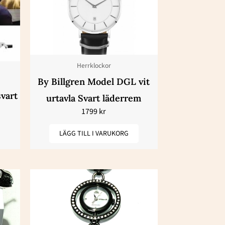
Herrklockor
By Billgren Model DGL vit
svart
urtavla Svart läderrem
1799
kr
LÄGG TILL I VARUKORG