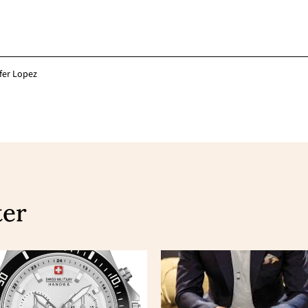
ifer Lopez
ter