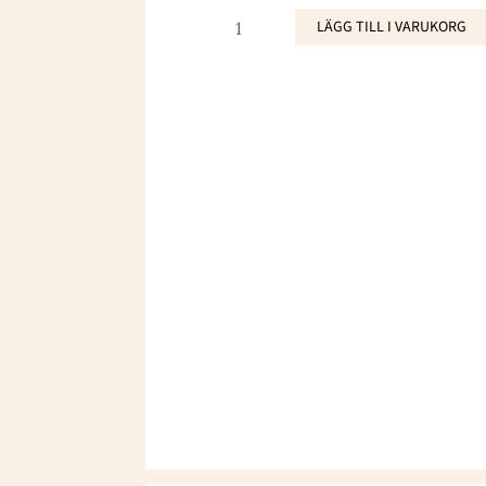
42006
LÄGG TILL I VARUKORG
mängd