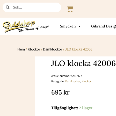
Hoppa
Sök
Sök
Varukorg
till
innehåll
Smycken
Gibrand Desi
Hem
/
Klockor
/
Damklockor
/ JLO klocka 42006
JLO klocka 42006
Artikelnummer
SKU-927
Kategorier
Damklockor
,
Klockor
695
kr
JLO
Tillgänglighet:
2 i lager
klocka