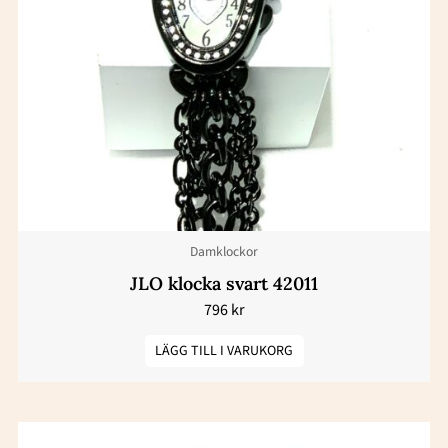
Damklockor
JLO klocka svart 42011
796
kr
LÄGG TILL I VARUKORG
Den