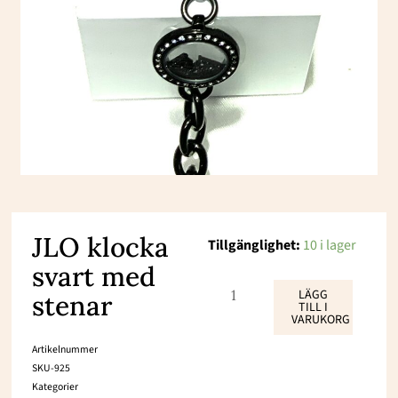
JLO klocka
JLO
Tillgänglighet:
10 i lager
svart med
klocka
svart
LÄGG
stenar
TILL I
VARUKORG
med
stenar
Artikelnummer
SKU-925
mängd
Kategorier