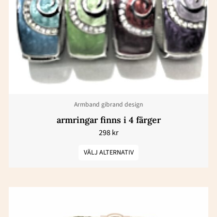
flera
varianter.
De
olika
alternativen
kan
väljas
Armband gibrand design
på
produktsidan
armringar finns i 4 färger
298
kr
VÄLJ ALTERNATIV
Den
här