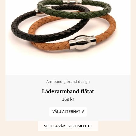
produkten
har
flera
varianter.
De
olika
alternativen
kan
väljas
Armband gibrand design
på
produktsidan
Läderarmband flätat
169
kr
VÄLJ ALTERNATIV
SE HELA VÅRT SORTIMENTET