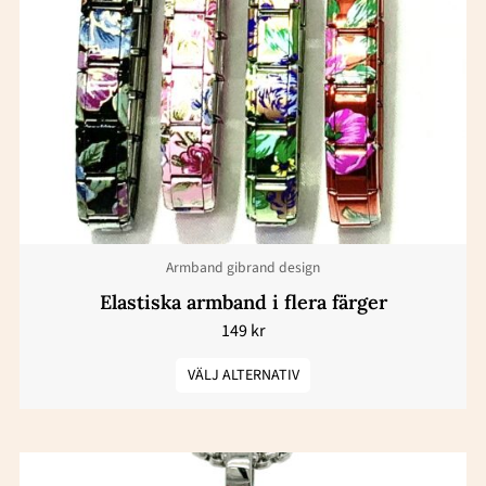
har
flera
varianter.
De
olika
alternativen
kan
väljas
Armband gibrand design
på
produktsidan
Elastiska armband i flera färger
149
kr
VÄLJ ALTERNATIV