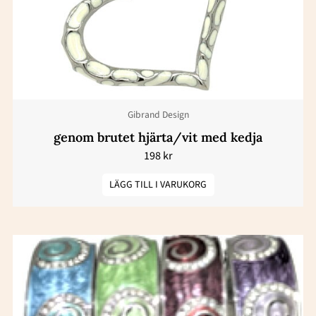
Gibrand Design
genom brutet hjärta/vit med kedja
198
kr
LÄGG TILL I VARUKORG
Den
här
produkten
har