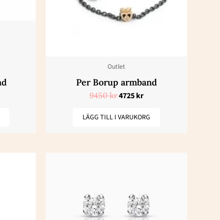
Outlet
nd
Per Borup armband
9450
kr
4725
kr
LÄGG TILL I VARUKORG