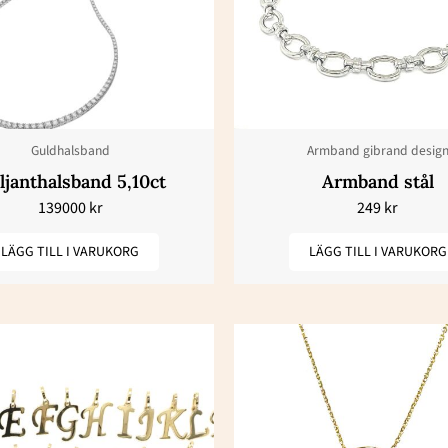
Guldhalsband
Armband gibrand desig
ljanthalsband 5,10ct
Armband stål
139000
kr
249
kr
LÄGG TILL I VARUKORG
LÄGG TILL I VARUKORG
Den
här
produkten
har