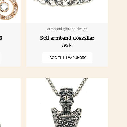
Armband gibrand design
en
6
Stål armband döskallar
895
kr
LÄGG TILL I VARUKORG
dan