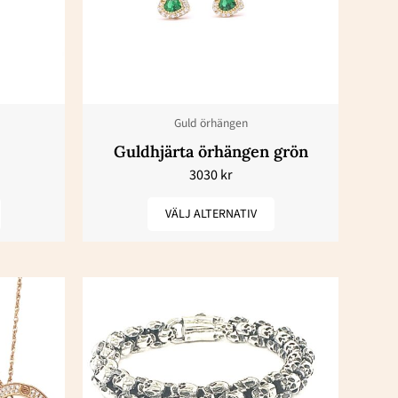
har
flera
varianter.
De
olika
Guld örhängen
en
alternativen
Guldhjärta örhängen grön
kan
3030
kr
väljas
på
VÄLJ ALTERNATIV
dan
produktsidan
n