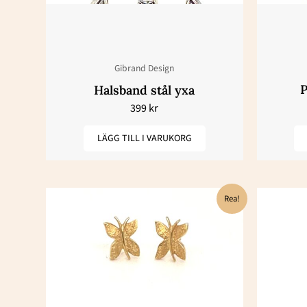
Gibrand Design
P
Halsband stål yxa
399
kr
LÄGG TILL I VARUKORG
Det
Det
Rea!
ursprungliga
nuvarande
priset
priset
var:
är:
26200 kr.
13100 kr.