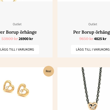
Outlet
Outlet
er Borup örhänge
Per Borup örhän
53800
kr
26900
kr
9650
kr
4825
kr
LÄGG TILL I VARUKORG
LÄGG TILL I VARUKORG
Det
Det
Det
De
Rea!
ursprungliga
nuvarande
ursprungl
nu
priset
priset
priset
pr
var:
är:
var:
är
27300 kr.
13659 kr.
8450 kr.
42