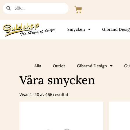
Hoppa
Sök
Sök
Varukorg
till
innehåll
Smycken
Gibrand Desi
Alla
Outlet
Gibrand Design
Gu
Våra smycken
Sortera
efter
Visar 1–40 av 466 resultat
popularitet
Den
här
produkten