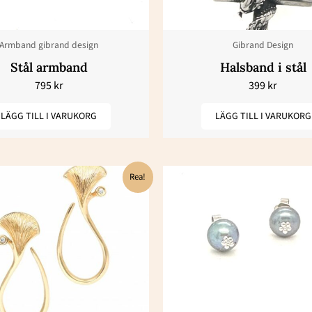
Armband gibrand design
Gibrand Design
Stål armband
Halsband i stål
795
kr
399
kr
LÄGG TILL I VARUKORG
LÄGG TILL I VARUKORG
Det
Det
Det
De
Rea!
ursprungliga
nuvarande
ursprungl
nu
priset
priset
priset
pr
var:
är:
var:
är
53800 kr.
26900 kr.
9650 kr.
48