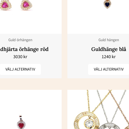
har
har
flera
flera
varianter.
varianter.
De
De
olika
olika
Guld örhängen
Guld hängen
alternativen
alternativ
dhjärta örhänge röd
Guldhänge blå
kan
kan
3030
kr
1240
kr
väljas
väljas
på
på
VÄLJ ALTERNATIV
VÄLJ ALTERNATIV
produktsidan
produktsi
Den
Den
här
här
produkten
produkte
har
har
flera
flera