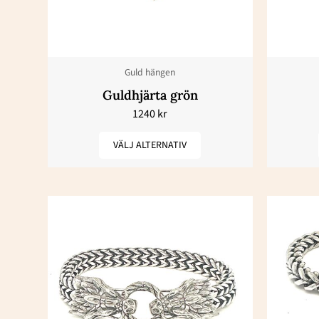
varianter.
De
olika
Guld hängen
alternativen
Guldhjärta grön
kan
1240
kr
väljas
på
VÄLJ ALTERNATIV
produktsidan