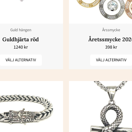
varianter.
varianter.
De
De
olika
olika
Guld hängen
Årssmycke
alternativen
alternativ
Guldhjärta röd
Åretssmycke 202
kan
kan
1240
kr
398
kr
väljas
väljas
på
på
VÄLJ ALTERNATIV
VÄLJ ALTERNATIV
produktsidan
produktsi