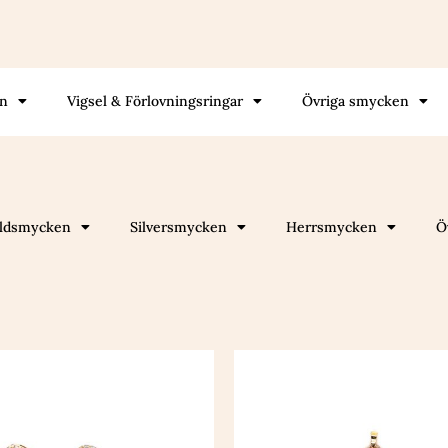
gn
Vigsel & Förlovningsringar
Övriga smycken
ldsmycken
Silversmycken
Herrsmycken
Ö
Den
Den
här
här
produkten
produkte