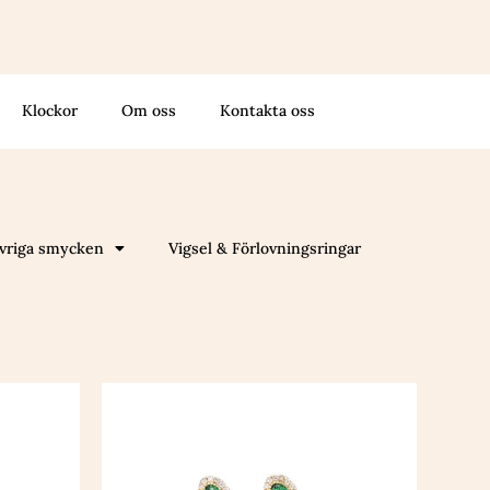
Klockor
Om oss
Kontakta oss
vriga smycken
Vigsel & Förlovningsringar
Den
här
n
produkten