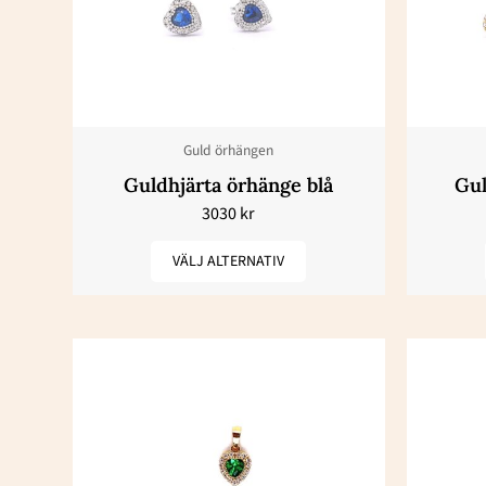
har
flera
varianter.
De
olika
Guld örhängen
alternativen
Guldhjärta örhänge blå
Gul
kan
3030
kr
väljas
på
VÄLJ ALTERNATIV
produktsidan
Den
här
produkten
har
flera