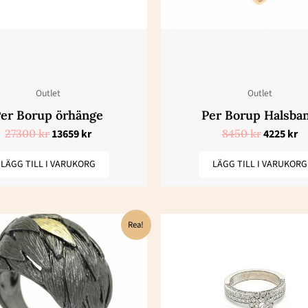
Outlet
Outlet
er Borup örhänge
Per Borup Halsba
27300
kr
13659
kr
8450
kr
4225
kr
LÄGG TILL I VARUKORG
LÄGG TILL I VARUKORG
Det
Det
Rea!
ursprungliga
nuvarande
priset
priset
var:
är:
9200 kr.
4600 kr.