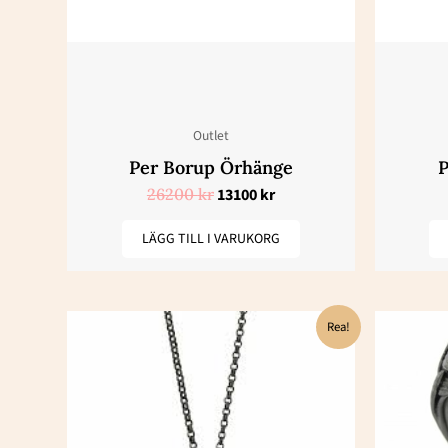
Outlet
Per Borup Örhänge
P
26200
kr
13100
kr
LÄGG TILL I VARUKORG
Det
Det
Rea!
ursprungliga
nuvarande
priset
priset
var:
är:
5800 kr.
2900 kr.