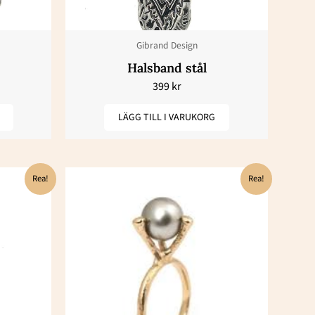
Gibrand Design
Halsband stål
399
kr
LÄGG TILL I VARUKORG
t
Det
Det
Rea!
Rea!
iga
varande
ursprungliga
nuvarande
iset
priset
priset
:
var:
är:
25 kr.
24450 kr.
12225 kr.