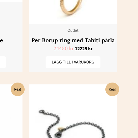
Outlet
ge
Per Borup ring med Tahiti pärla
24450
kr
12225
kr
LÄGG TILL I VARUKORG
t
Det
Det
Rea!
Rea!
iga
varande
ursprungliga
nuvarande
iset
priset
priset
:
var:
är:
25 kr.
9450 kr.
4725 kr.