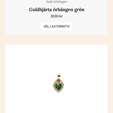
Guld örhängen
på
Guldhjärta örhängen grön
produktsidan
3030
kr
VÄLJ ALTERNATIV
Den
här
produkten
har
flera
varianter.
De
olika
alternativen