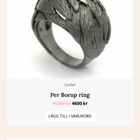
var:
är:
9200 kr.
4600 kr.
Outlet
Per Borup ring
9200
kr
4600
kr
LÄGG TILL I VARUKORG