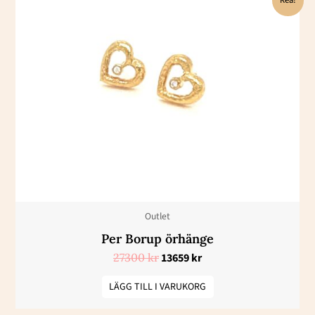
ursprungliga
nuvarande
priset
priset
var:
är:
27300 kr.
13659 kr.
Outlet
Per Borup örhänge
27300
kr
13659
kr
LÄGG TILL I VARUKORG