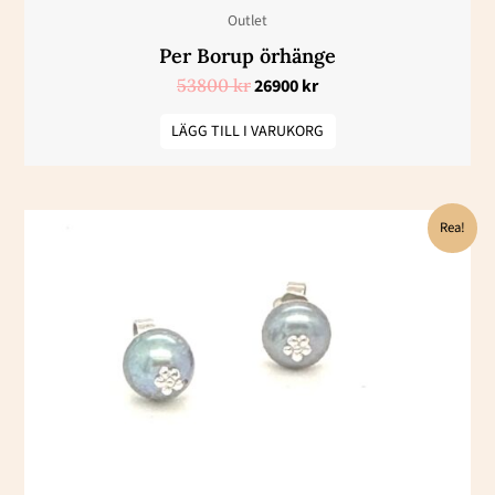
Outlet
Per Borup örhänge
53800
kr
26900
kr
LÄGG TILL I VARUKORG
Det
Det
Rea!
ursprungliga
nuvarande
priset
priset
var:
är:
9650 kr.
4825 kr.