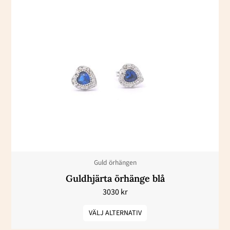
Den
här
produkten
har
flera
varianter.
De
olika
alternativen
kan
väljas
Guld örhängen
på
Guldhjärta örhänge blå
produktsidan
3030
kr
VÄLJ ALTERNATIV