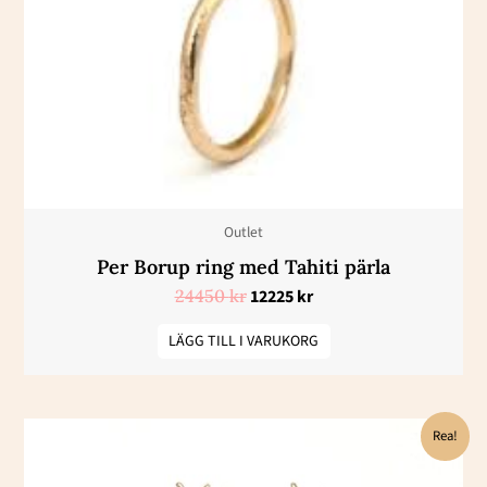
Outlet
Per Borup ring med Tahiti pärla
24450
kr
12225
kr
LÄGG TILL I VARUKORG
Det
Det
Rea!
ursprungliga
nuvarande
priset
priset