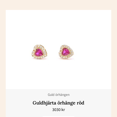
Den
här
produkten
har
flera
varianter.
De
olika
alternativen
kan
väljas
Guld örhängen
på
Guldhjärta örhänge röd
produktsidan
3030
kr