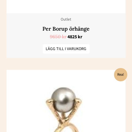
Outlet
Per Borup örhänge
9650
kr
4825
kr
LÄGG TILL I VARUKORG
Det
Det
Rea!
ursprungliga
nuvarande
priset
priset
var:
är:
24450 kr.
12225 kr.