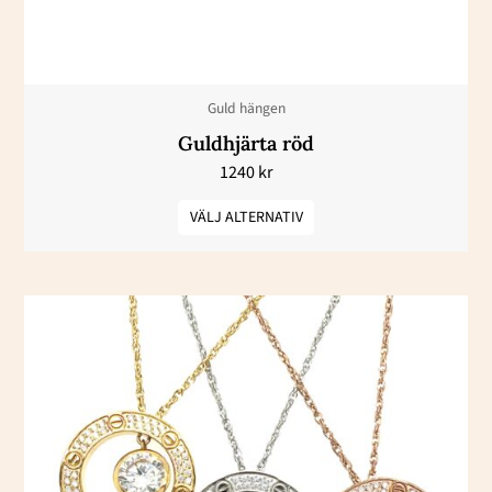
alternativen
kan
väljas
Guld hängen
på
Guldhjärta röd
produktsidan
1240
kr
VÄLJ ALTERNATIV
Den
här
produkten
har
flera
varianter.