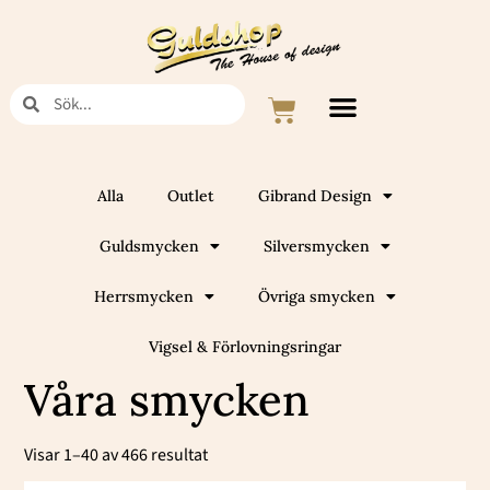
Hoppa
till
innehåll
Sök
Sök
Varukorg
Alla
Outlet
Gibrand Design
Guldsmycken
Silversmycken
Herrsmycken
Övriga smycken
Vigsel & Förlovningsringar
Våra smycken
Sortera
efter
Visar 1–40 av 466 resultat
popularitet