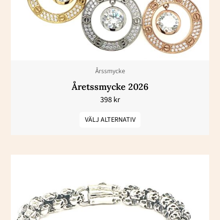
De
olika
alternativen
kan
väljas
Årssmycke
på
Åretssmycke 2026
produktsidan
398
kr
VÄLJ ALTERNATIV