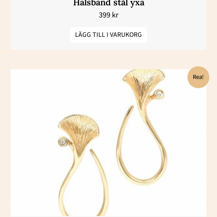
Halsband stål yxa
399
kr
LÄGG TILL I VARUKORG
Det
Det
Rea!
ursprungliga
nuvarande
priset
priset
var:
är:
53800 kr.
26900 kr.