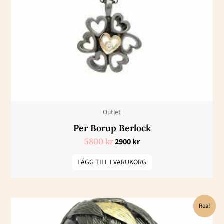
Outlet
Per Borup Berlock
5800
kr
2900
kr
LÄGG TILL I VARUKORG
Det
Det
Rea!
ursprungliga
nuvarande
priset
priset