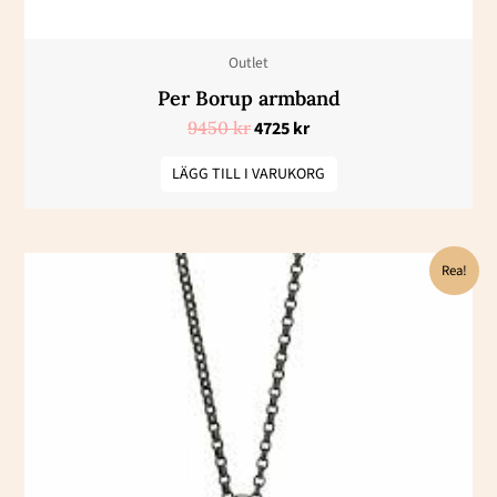
Outlet
Per Borup armband
9450
kr
4725
kr
LÄGG TILL I VARUKORG
Det
Det
Rea!
ursprungliga
nuvarande
priset
priset
var:
är:
5800 kr.
2900 kr.