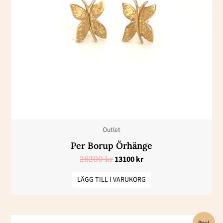
var:
är:
26200 kr.
13100 kr.
Outlet
Per Borup Örhänge
26200
kr
13100
kr
LÄGG TILL I VARUKORG
Det
Det
Rea!