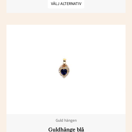
VÄLJ ALTERNATIV
Den
här
produkten
har
flera
varianter.
De
olika
alternativen
kan
väljas
Guld hängen
på
Guldhänge blå
produktsidan