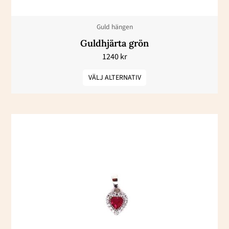
kan
väljas
Guld hängen
på
Guldhjärta grön
produktsidan
1240
kr
VÄLJ ALTERNATIV
Den
här
produkten
har
flera
varianter.
De
olika