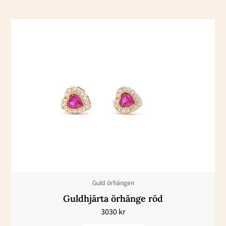
Den
här
produkten
har
flera
varianter.
De
olika
alternativen
kan
väljas
Guld örhängen
på
Guldhjärta örhänge röd
produktsidan
3030
kr