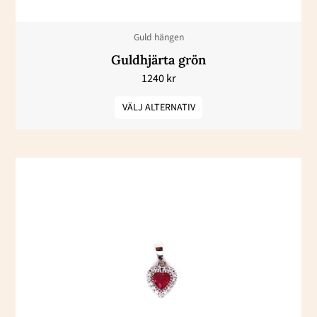
kan
väljas
Guld hängen
på
Guldhjärta grön
produktsidan
1240
kr
VÄLJ ALTERNATIV
Den
här
produkten
har
flera
varianter.
De
olika