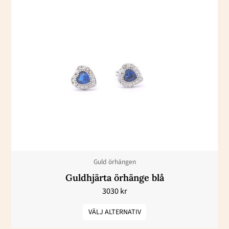
Den
här
produkten
har
flera
varianter.
De
olika
alternativen
kan
väljas
Guld örhängen
på
Guldhjärta örhänge blå
produktsidan
3030
kr
VÄLJ ALTERNATIV