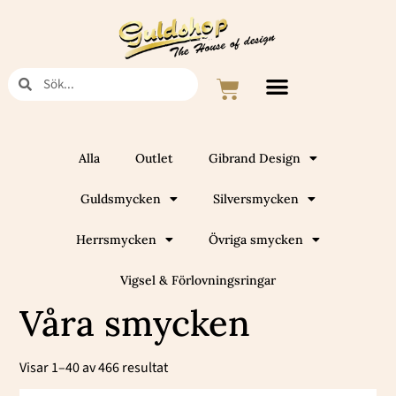
Hoppa
till
innehåll
Sök
Sök
Varukorg
Alla
Outlet
Gibrand Design
Guldsmycken
Silversmycken
Herrsmycken
Övriga smycken
Vigsel & Förlovningsringar
Våra smycken
Sortera
efter
Visar 1–40 av 466 resultat
popularitet