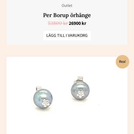
Outlet
Per Borup örhänge
53800
kr
26900
kr
LÄGG TILL I VARUKORG
Det
Det
Rea!
ursprungliga
nuvarande
priset
priset
var:
är:
9650 kr.
4825 kr.