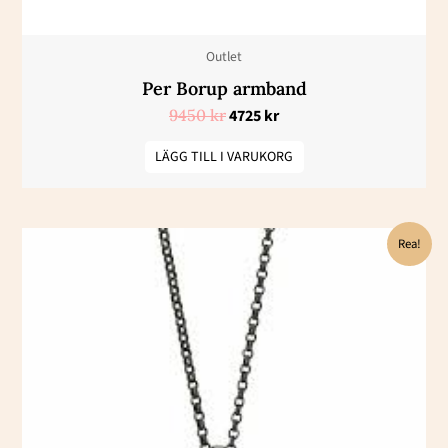
Outlet
Per Borup armband
9450
kr
4725
kr
LÄGG TILL I VARUKORG
Det
Det
Rea!
ursprungliga
nuvarande
priset
priset
var:
är:
5800 kr.
2900 kr.