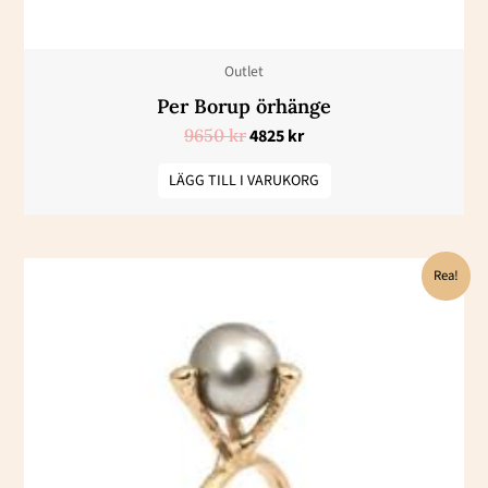
Outlet
Per Borup örhänge
9650
kr
4825
kr
LÄGG TILL I VARUKORG
Det
Det
Rea!
ursprungliga
nuvarande
priset
priset
var:
är:
24450 kr.
12225 kr.