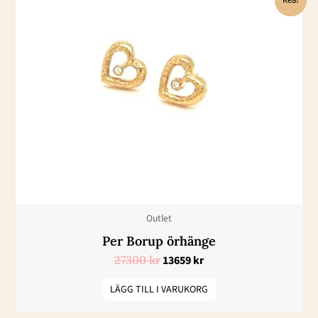
ursprungliga
nuvarande
priset
priset
var:
är:
27300 kr.
13659 kr.
Outlet
Per Borup örhänge
27300
kr
13659
kr
LÄGG TILL I VARUKORG