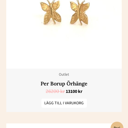
var:
är:
26200 kr.
13100 kr.
Outlet
Per Borup Örhänge
26200
kr
13100
kr
LÄGG TILL I VARUKORG
Det
Det
Rea!