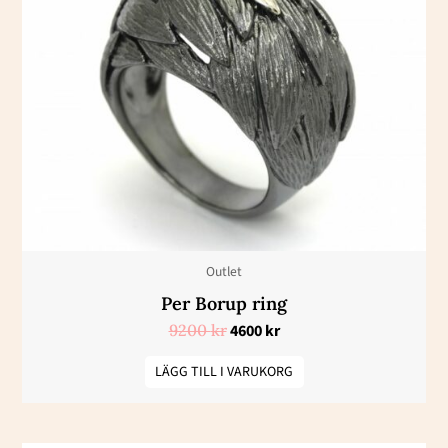
var:
är:
9200 kr.
4600 kr.
Outlet
Per Borup ring
9200
kr
4600
kr
LÄGG TILL I VARUKORG