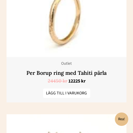
Outlet
Per Borup ring med Tahiti pärla
24450
kr
12225
kr
LÄGG TILL I VARUKORG
Det
Det
Rea!
ursprungliga
nuvarande
priset
priset