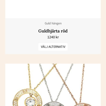
alternativen
kan
väljas
Guld hängen
på
Guldhjärta röd
produktsidan
1240
kr
VÄLJ ALTERNATIV
Den
här
produkten
har
flera
varianter.