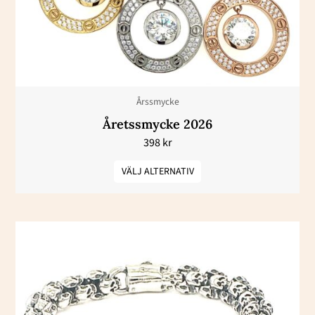
De
olika
alternativen
kan
väljas
Årssmycke
på
Åretssmycke 2026
produktsidan
398
kr
VÄLJ ALTERNATIV