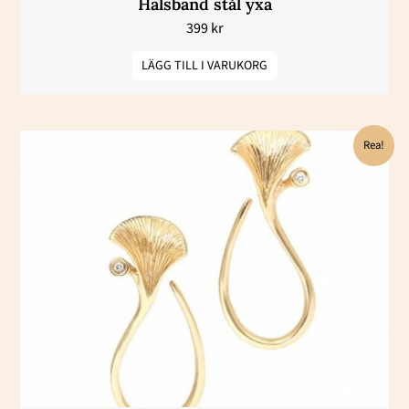
Halsband stål yxa
399
kr
LÄGG TILL I VARUKORG
Det
Det
Rea!
ursprungliga
nuvarande
priset
priset
var:
är:
53800 kr.
26900 kr.