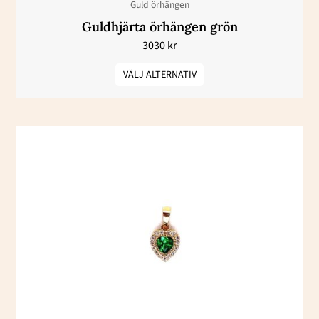
Guld örhängen
på
Guldhjärta örhängen grön
produktsidan
3030
kr
VÄLJ ALTERNATIV
Den
här
produkten
har
flera
varianter.
De
olika
alternativen