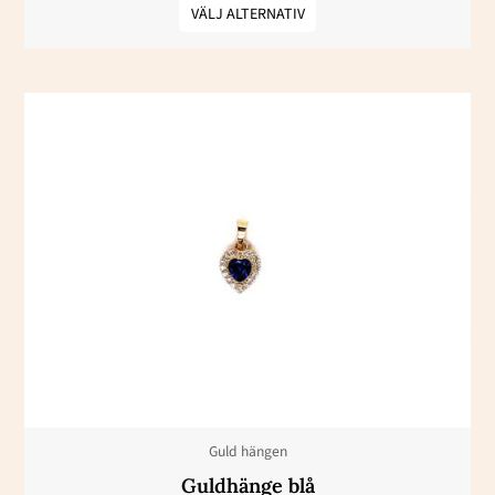
VÄLJ ALTERNATIV
Den
här
produkten
har
flera
varianter.
De
olika
alternativen
kan
väljas
Guld hängen
på
Guldhänge blå
produktsidan