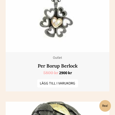
Outlet
Per Borup Berlock
5800
kr
2900
kr
LÄGG TILL I VARUKORG
Det
Det
Rea!
ursprungliga
nuvarande
priset
priset