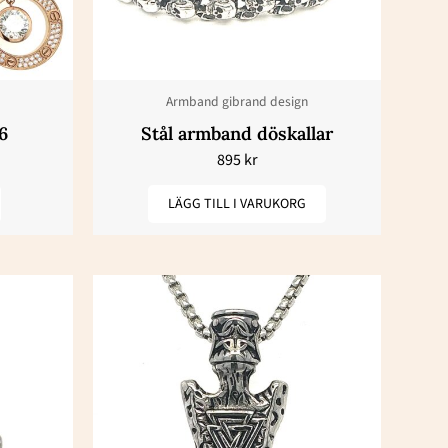
Armband gibrand design
en
6
Stål armband döskallar
895
kr
LÄGG TILL I VARUKORG
dan