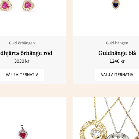
har
har
flera
flera
varianter.
varianter.
De
De
olika
olika
Guld örhängen
Guld hängen
alternativen
alternativ
dhjärta örhänge röd
Guldhänge blå
kan
kan
3030
kr
1240
kr
väljas
väljas
på
på
VÄLJ ALTERNATIV
VÄLJ ALTERNATIV
produktsidan
produktsi
Den
Den
här
här
produkten
produkte
har
har
flera
flera