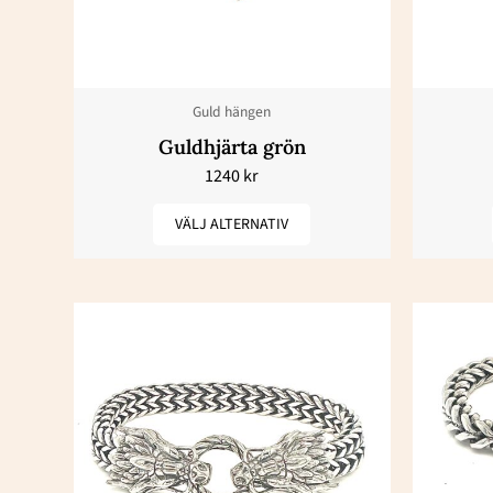
varianter.
De
olika
Guld hängen
alternativen
Guldhjärta grön
kan
1240
kr
väljas
på
VÄLJ ALTERNATIV
produktsidan