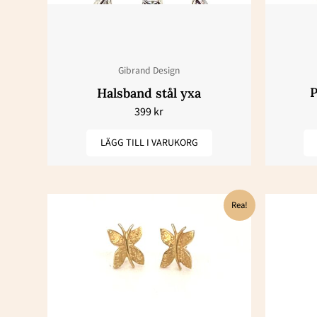
Gibrand Design
P
Halsband stål yxa
399
kr
LÄGG TILL I VARUKORG
Det
Det
Rea!
ursprungliga
nuvarande
priset
priset
var:
är:
26200 kr.
13100 kr.