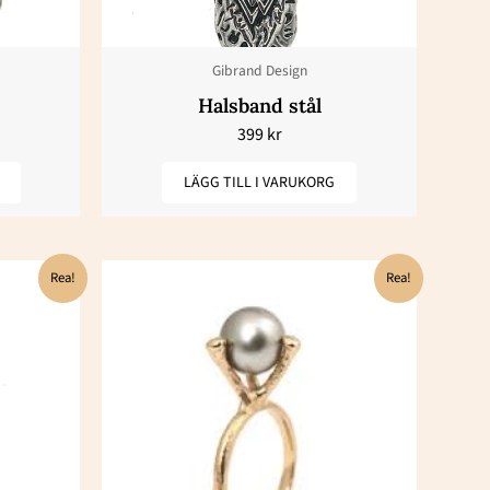
Gibrand Design
Halsband stål
399
kr
LÄGG TILL I VARUKORG
t
Det
Det
Rea!
Rea!
iga
varande
ursprungliga
nuvarande
iset
priset
priset
:
var:
är:
25 kr.
24450 kr.
12225 kr.