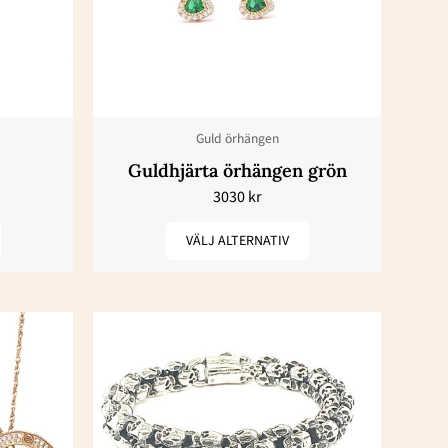
har
flera
varianter.
De
olika
Guld örhängen
en
alternativen
Guldhjärta örhängen grön
kan
3030
kr
väljas
på
VÄLJ ALTERNATIV
dan
produktsidan
n