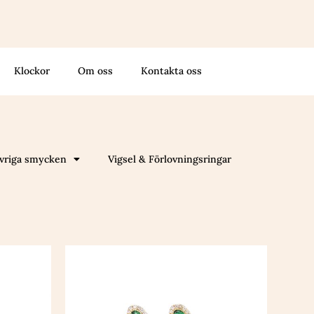
Klockor
Om oss
Kontakta oss
vriga smycken
Vigsel & Förlovningsringar
Den
här
n
produkten