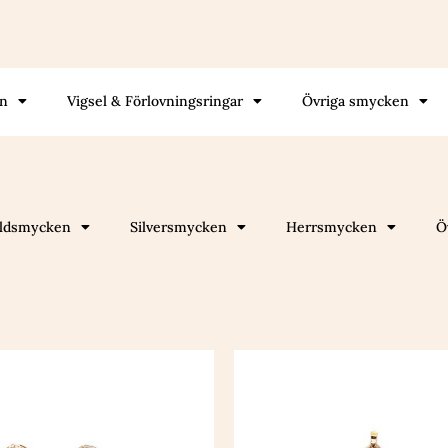
gn
Vigsel & Förlovningsringar
Övriga smycken
ldsmycken
Silversmycken
Herrsmycken
Ö
Den
Den
här
här
produkten
produkte