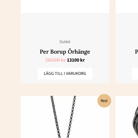
Outlet
Per Borup Örhänge
P
26200
kr
13100
kr
LÄGG TILL I VARUKORG
Det
Det
Rea!
ursprungliga
nuvarande
priset
priset
var:
är:
5800 kr.
2900 kr.