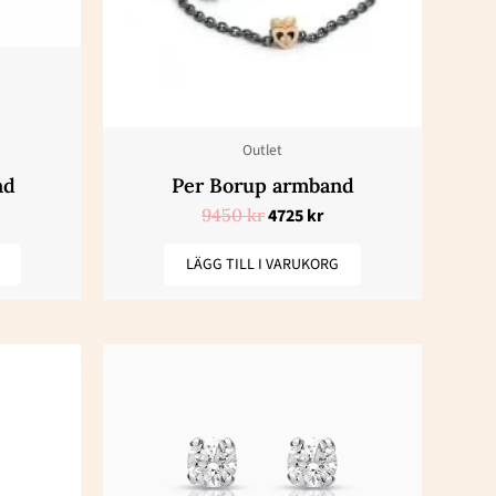
Outlet
nd
Per Borup armband
9450
kr
4725
kr
LÄGG TILL I VARUKORG