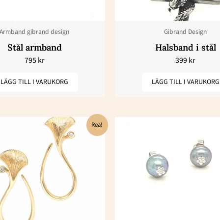
Armband gibrand design
Gibrand Design
Stål armband
Halsband i stål
795
kr
399
kr
LÄGG TILL I VARUKORG
LÄGG TILL I VARUKORG
Det
Det
Det
De
Rea!
ursprungliga
nuvarande
ursprungl
nu
priset
priset
priset
pr
var:
är:
var:
är
53800 kr.
26900 kr.
9650 kr.
48