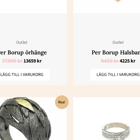
Outlet
Outlet
er Borup örhänge
Per Borup Halsba
27300
kr
13659
kr
8450
kr
4225
kr
LÄGG TILL I VARUKORG
LÄGG TILL I VARUKORG
Det
Det
Rea!
ursprungliga
nuvarande
priset
priset
var:
är:
9200 kr.
4600 kr.