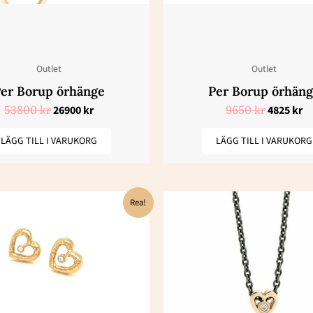
Outlet
Outlet
er Borup örhänge
Per Borup örhän
53800
kr
26900
kr
9650
kr
4825
kr
LÄGG TILL I VARUKORG
LÄGG TILL I VARUKORG
Det
Det
Det
De
Rea!
ursprungliga
nuvarande
ursprungl
nu
priset
priset
priset
pr
var:
är:
var:
är
27300 kr.
13659 kr.
8450 kr.
42