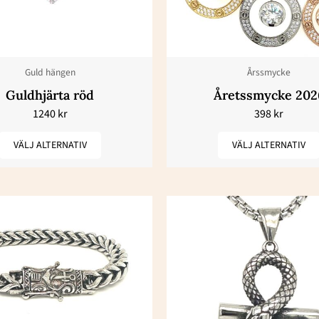
varianter.
varianter.
De
De
olika
olika
Guld hängen
Årssmycke
alternativen
alternativ
Guldhjärta röd
Åretssmycke 202
kan
kan
1240
kr
398
kr
väljas
väljas
på
på
VÄLJ ALTERNATIV
VÄLJ ALTERNATIV
produktsidan
produktsi