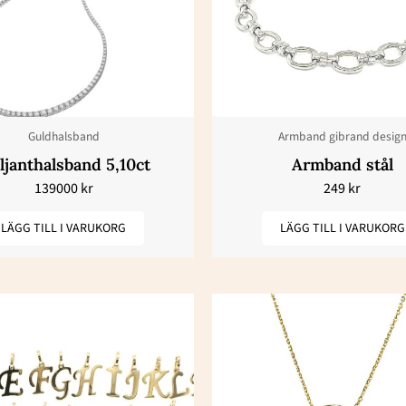
Guldhalsband
Armband gibrand desig
ljanthalsband 5,10ct
Armband stål
139000
kr
249
kr
LÄGG TILL I VARUKORG
LÄGG TILL I VARUKORG
Den
här
produkten
har