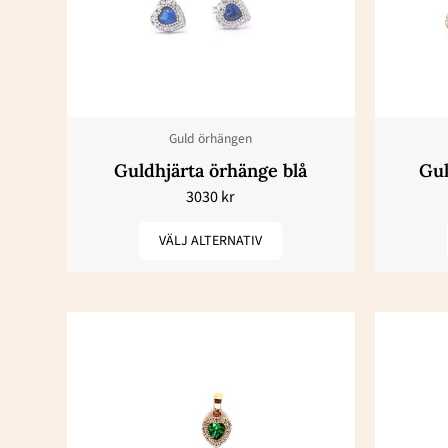
har
flera
varianter.
De
olika
Guld örhängen
alternativen
Guldhjärta örhänge blå
Gul
kan
3030
kr
väljas
på
VÄLJ ALTERNATIV
produktsidan
Den
här
produkten
har
flera