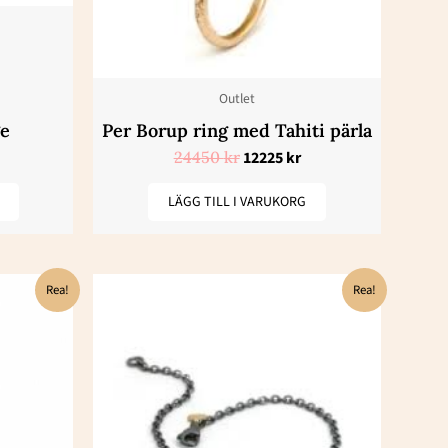
Outlet
ge
Per Borup ring med Tahiti pärla
24450
kr
12225
kr
LÄGG TILL I VARUKORG
t
Det
Det
Rea!
Rea!
iga
varande
ursprungliga
nuvarande
iset
priset
priset
:
var:
är:
25 kr.
9450 kr.
4725 kr.