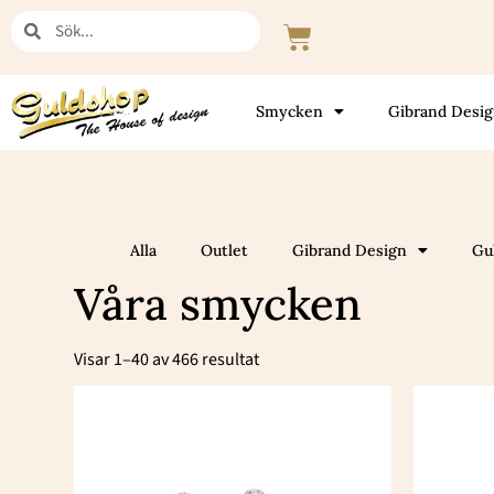
Hoppa
Sök
Sök
Varukorg
till
innehåll
Smycken
Gibrand Desi
Alla
Outlet
Gibrand Design
Gu
Våra smycken
Sortera
efter
Visar 1–40 av 466 resultat
popularitet
Den
här
produkten