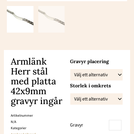
Armlänk
Armlänk
Gravyr placering
Herr stål
Herr
stål
med platta
Storlek i omkrets
med
42x9mm
platta
gravyr ingår
42x9mm
gravyr
Artikelnummer
ingår
N/A
Gravyr
Kategorier
mängd