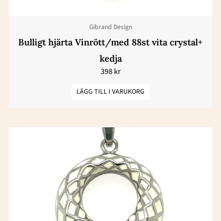
Gibrand Design
Bulligt hjärta Vinrött/med 88st vita crystal+
kedja
398
kr
LÄGG TILL I VARUKORG