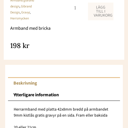
Armband gibrand
design
,
Gibrand
LÄGG
TILL I
Design
,
Gravyr
,
VARUKORG
Herrsmycken
Armband med bricka
198
kr
Beskrivning
Ytterligare information
Herrarmband med platta 42x8mm bredd på armbandet
9mm kistlås gratis gravyr på en sida. Fram eller baksida
20 eller 21cm