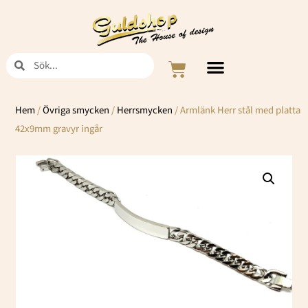
Hoppa
till
innehåll
Sök
Sök
Varukorg
Hem
/
Övriga smycken
/
Herrsmycken
/ Armlänk Herr stål med platta
42x9mm gravyr ingår