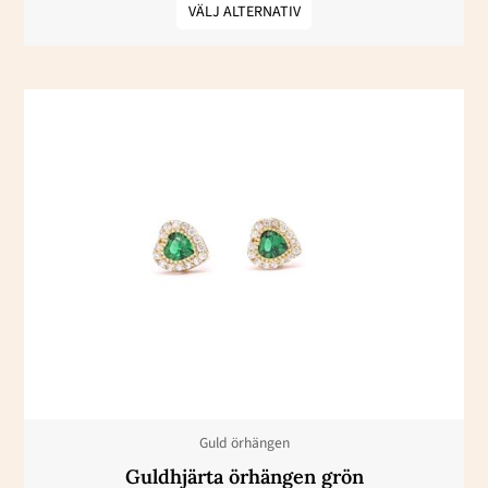
VÄLJ ALTERNATIV
Den
här
produkten
har
flera
varianter.
De
olika
alternativen
kan
väljas
Guld örhängen
på
Guldhjärta örhängen grön
produktsidan