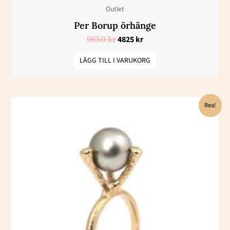
Outlet
Per Borup örhänge
9650
kr
4825
kr
LÄGG TILL I VARUKORG
Det
Det
Rea!
ursprungliga
nuvarande
priset
priset
var:
är:
24450 kr.
12225 kr.