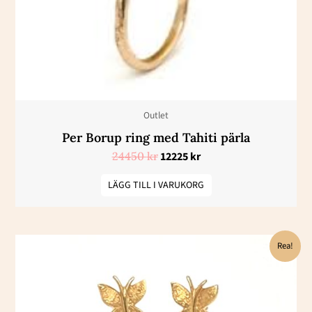
Outlet
Per Borup ring med Tahiti pärla
24450
kr
12225
kr
LÄGG TILL I VARUKORG
Det
Det
Rea!
ursprungliga
nuvarande
priset
priset
var:
är:
26200 kr.
13100 kr.