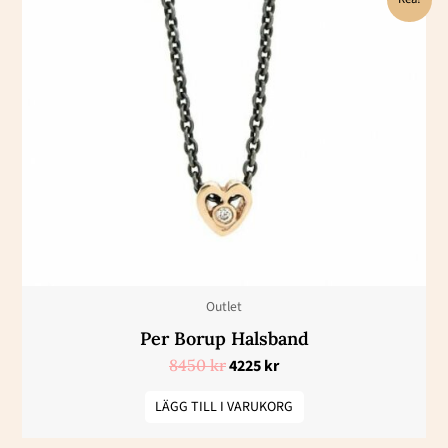
ursprungliga
nuvarande
priset
priset
var:
är:
8450 kr.
4225 kr.
Outlet
Per Borup Halsband
8450
kr
4225
kr
LÄGG TILL I VARUKORG