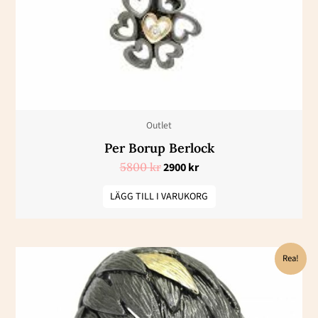
Outlet
Per Borup Berlock
5800
kr
2900
kr
LÄGG TILL I VARUKORG
Det
Det
Rea!
ursprungliga
nuvarande
priset
priset
var:
är:
9200 kr.
4600 kr.