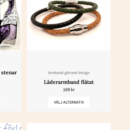
här
n
produkten
har
flera
varianter.
De
olika
en
alternativen
n
kan
 stenar
Armband gibrand design
väljas
Läderarmband flätat
på
169
kr
dan
produktsidan
VÄLJ ALTERNATIV
sintervall:
Prisintervall:
Den