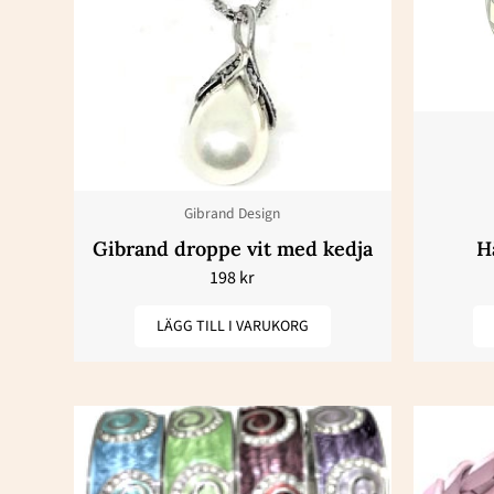
Gibrand Design
Gibrand droppe vit med kedja
H
198
kr
LÄGG TILL I VARUKORG
Den
här
produkten