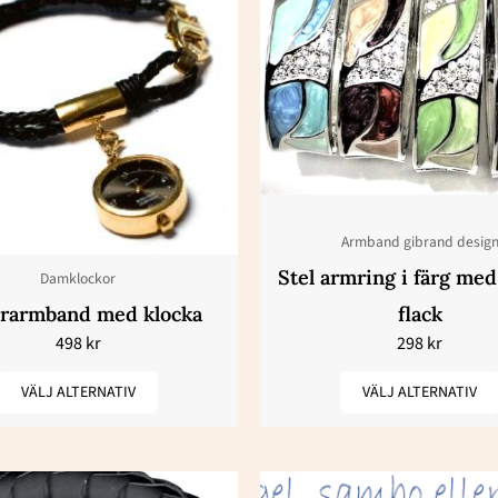
här
här
produkten
produkte
har
har
flera
flera
varianter.
varianter.
De
De
olika
olika
alternativen
alternativ
Armband gibrand desig
kan
kan
Stel armring i färg med
Damklockor
väljas
väljas
rarmband med klocka
flack
på
på
498
kr
298
kr
produktsidan
produktsi
VÄLJ ALTERNATIV
VÄLJ ALTERNATIV
Pri
Den