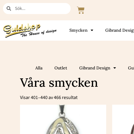
Hoppa
Sök
Sök
Varukorg
till
innehåll
Smycken
Gibrand Desi
Alla
Outlet
Gibrand Design
Gu
Våra smycken
Sortera
efter
Visar 401–440 av 466 resultat
popularitet