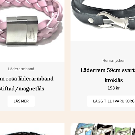
Herrsmycken
Läderarmband
Läderrem 59cm svar
m rosa läderarmband
kroklås
198
kr
stiftad/magnetlås
LÄS MER
LÄGG TILL I VARUKORG
Den
Den