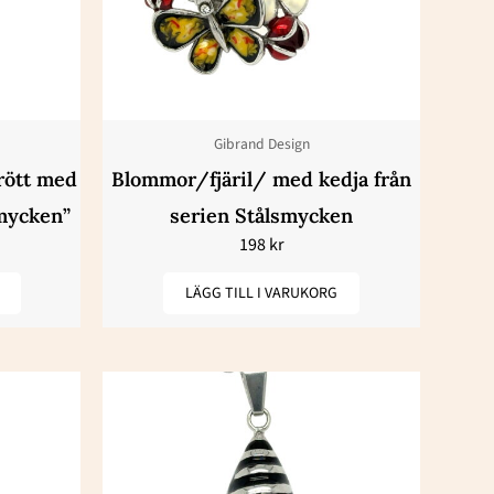
Gibrand Design
rött med
Blommor/fjäril/ med kedja från
smycken”
serien Stålsmycken
198
kr
LÄGG TILL I VARUKORG