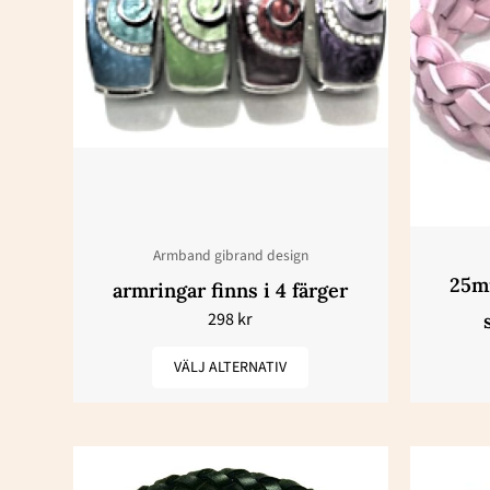
har
flera
varianter.
De
olika
alternativen
kan
väljas
Armband gibrand design
på
25m
armringar finns i 4 färger
produktsidan
298
kr
VÄLJ ALTERNATIV