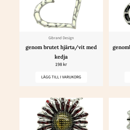
Gibrand Design
genom brutet hjärta/vit med
genomb
kedja
198
kr
LÄGG TILL I VARUKORG