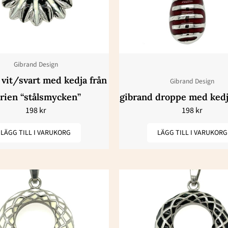
Gibrand Design
vit/svart med kedja från
Gibrand Design
rien “stålsmycken”
gibrand droppe med kedj
198
kr
198
kr
LÄGG TILL I VARUKORG
LÄGG TILL I VARUKORG