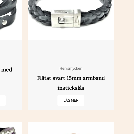
Herrsmycken
t med
Flätat svart 15mm armband
instickslås
LÄS MER
Den