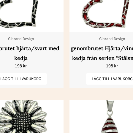
Gibrand Design
Gibrand Design
rutet hjärta/svart med
genombrutet Hjärta/vin
kedja
kedja från serien “Stål
198
kr
198
kr
LÄGG TILL I VARUKORG
LÄGG TILL I VARUKORG