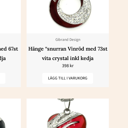
Gibrand Design
med 67st
Hänge “snurran Vinröd med 73st
dja
vita crystal inkl kedja
398
kr
LÄGG TILL I VARUKORG