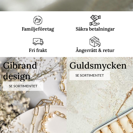
Familjeföretag
Säkra betalningar
Fri frakt
Ångerrätt & retur
Gibrand
Guldsmycken
design
SE SORTIMENTET
SE SORTIMENTET