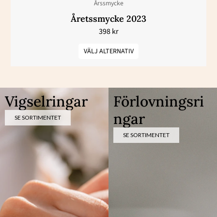
Årssmycke
på
Åretssmycke 2023
produktsidan
398
kr
VÄLJ ALTERNATIV
Vigselringar
Förlovningsri
ngar
SE SORTIMENTET
SE SORTIMENTET