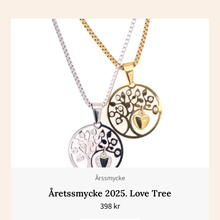
Den
här
produkten
har
flera
varianter.
De
olika
alternativen
kan
väljas
Årssmycke
på
Åretssmycke 2025. Love Tree
produktsidan
398
kr