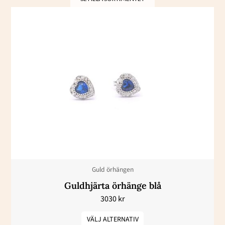
Den
här
produkten
har
flera
varianter.
De
olika
alternativen
kan
väljas
Guld örhängen
på
Guldhjärta örhänge blå
produktsidan
3030
kr
VÄLJ ALTERNATIV