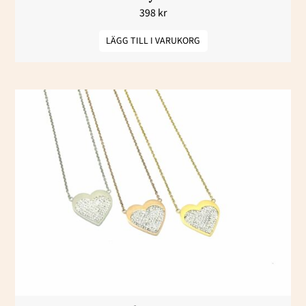
398
kr
LÄGG TILL I VARUKORG
Den
här
produkten
har
flera
varianter.
De
olika
alternativen
kan
väljas