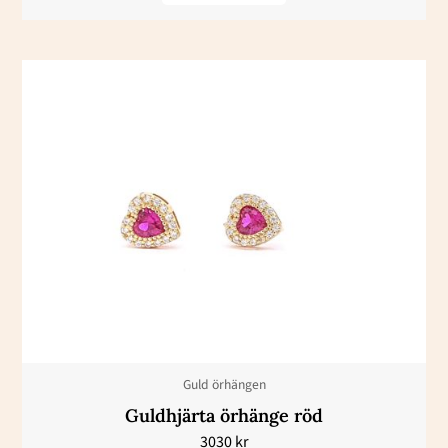
Den
här
produkten
har
flera
varianter.
De
olika
alternativen
kan
väljas
Guld örhängen
på
Guldhjärta örhänge röd
produktsidan
3030
kr