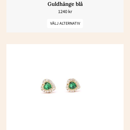
Guldhänge blå
produktsidan
1240
kr
VÄLJ ALTERNATIV
Den
här
produkten
har
flera
varianter.
De
olika
alternativen
kan