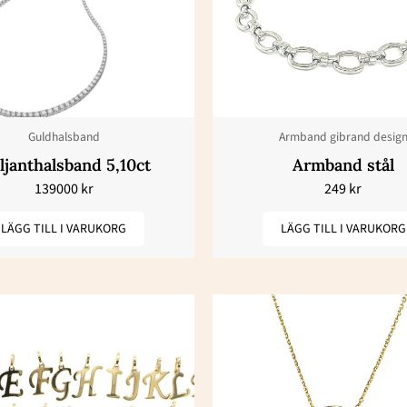
Guldhalsband
Armband gibrand desig
ljanthalsband 5,10ct
Armband stål
139000
kr
249
kr
LÄGG TILL I VARUKORG
LÄGG TILL I VARUKORG
Den
här
produkten
har