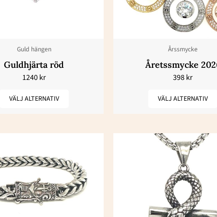
varianter.
varianter.
De
De
olika
olika
Guld hängen
Årssmycke
alternativen
alternativ
Guldhjärta röd
Åretssmycke 202
kan
kan
1240
kr
398
kr
väljas
väljas
på
på
VÄLJ ALTERNATIV
VÄLJ ALTERNATIV
produktsidan
produktsi