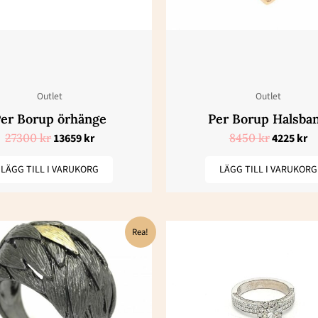
Outlet
Outlet
er Borup örhänge
Per Borup Halsba
27300
kr
13659
kr
8450
kr
4225
kr
LÄGG TILL I VARUKORG
LÄGG TILL I VARUKORG
Det
Det
Rea!
ursprungliga
nuvarande
priset
priset
var:
är:
9200 kr.
4600 kr.