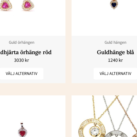
har
har
flera
flera
varianter.
varianter.
De
De
olika
olika
Guld örhängen
Guld hängen
alternativen
alternativ
dhjärta örhänge röd
Guldhänge blå
kan
kan
3030
kr
1240
kr
väljas
väljas
på
på
VÄLJ ALTERNATIV
VÄLJ ALTERNATIV
produktsidan
produktsi
Den
Den
här
här
produkten
produkte
har
har
flera
flera