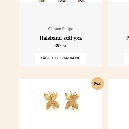
Gibrand Design
P
Halsband stål yxa
399
kr
LÄGG TILL I VARUKORG
Det
Det
Rea!
ursprungliga
nuvarande
priset
priset
var:
är:
26200 kr.
13100 kr.