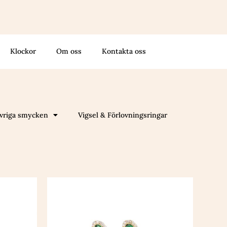
Klockor
Om oss
Kontakta oss
vriga smycken
Vigsel & Förlovningsringar
Den
här
n
produkten