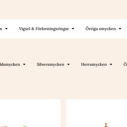
gn
Vigsel & Förlovningsringar
Övriga smycken
ldsmycken
Silversmycken
Herrsmycken
Ö
Den
Den
här
här
produkten
produkte