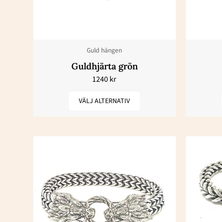
varianter.
De
olika
Guld hängen
alternativen
Guldhjärta grön
kan
1240
kr
väljas
på
VÄLJ ALTERNATIV
produktsidan