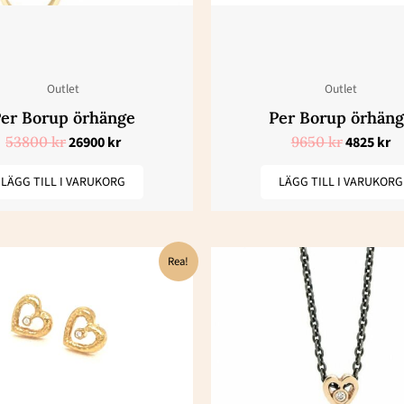
Outlet
Outlet
er Borup örhänge
Per Borup örhän
53800
kr
26900
kr
9650
kr
4825
kr
LÄGG TILL I VARUKORG
LÄGG TILL I VARUKORG
Det
Det
Det
De
Rea!
ursprungliga
nuvarande
ursprungl
nu
priset
priset
priset
pr
var:
är:
var:
är
27300 kr.
13659 kr.
8450 kr.
42