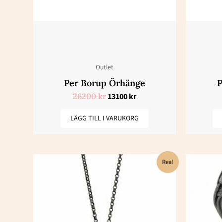
Outlet
Per Borup Örhänge
P
26200
kr
13100
kr
LÄGG TILL I VARUKORG
Det
Det
Rea!
ursprungliga
nuvarande
priset
priset
var:
är:
5800 kr.
2900 kr.