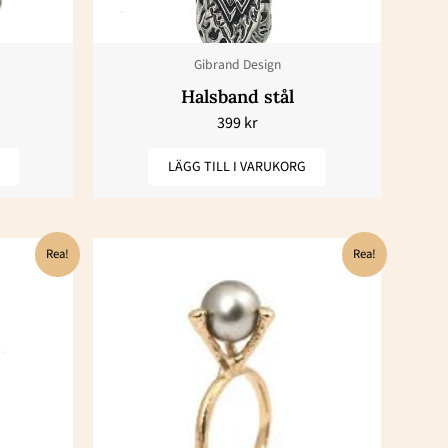
Gibrand Design
Halsband stål
399
kr
LÄGG TILL I VARUKORG
t
Det
Det
Rea!
Rea!
iga
varande
ursprungliga
nuvarande
iset
priset
priset
:
var:
är:
25 kr.
24450 kr.
12225 kr.