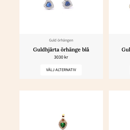
har
flera
varianter.
De
olika
Guld örhängen
alternativen
Guldhjärta örhänge blå
Gul
kan
3030
kr
väljas
på
VÄLJ ALTERNATIV
produktsidan
Den
här
produkten
har
flera