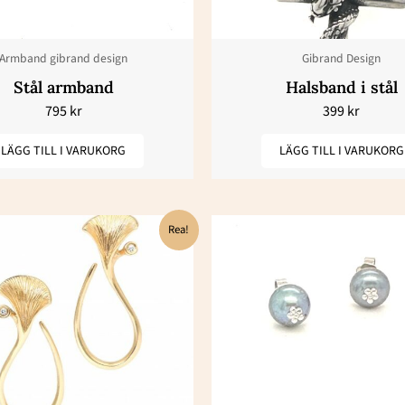
Armband gibrand design
Gibrand Design
Stål armband
Halsband i stål
795
kr
399
kr
LÄGG TILL I VARUKORG
LÄGG TILL I VARUKORG
Det
Det
Det
De
Rea!
ursprungliga
nuvarande
ursprungl
nu
priset
priset
priset
pr
var:
är:
var:
är
53800 kr.
26900 kr.
9650 kr.
48