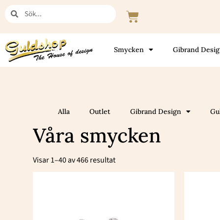
Hoppa
Sök
Sök
Varukorg
till
innehåll
Smycken
Gibrand Desi
Alla
Outlet
Gibrand Design
Gu
Våra smycken
Sortera
efter
Visar 1–40 av 466 resultat
popularitet
Den
här
produkten