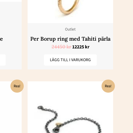
Outlet
ge
Per Borup ring med Tahiti pärla
24450
kr
12225
kr
LÄGG TILL I VARUKORG
t
Det
Det
Rea!
Rea!
iga
varande
ursprungliga
nuvarande
iset
priset
priset
:
var:
är:
25 kr.
9450 kr.
4725 kr.