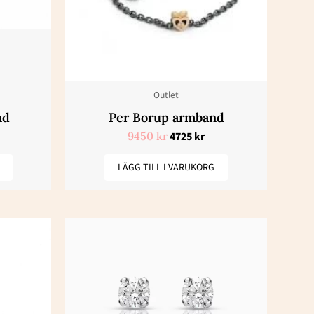
Outlet
nd
Per Borup armband
9450
kr
4725
kr
LÄGG TILL I VARUKORG