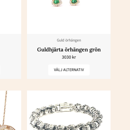
har
flera
varianter.
De
olika
Guld örhängen
en
alternativen
Guldhjärta örhängen grön
kan
3030
kr
väljas
på
VÄLJ ALTERNATIV
dan
produktsidan
n