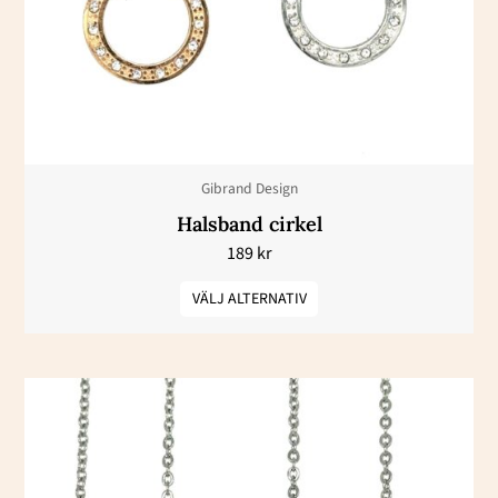
varianter.
De
olika
alternativen
kan
väljas
Gibrand Design
på
Halsband cirkel
produktsidan
189
kr
VÄLJ ALTERNATIV
Den
här
produkten
har