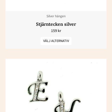
kan
väljas
Silver hängen
på
Stjärntecken silver
produktsidan
159
kr
VÄLJ ALTERNATIV
Den
här
produkten
har
flera
varianter.
De