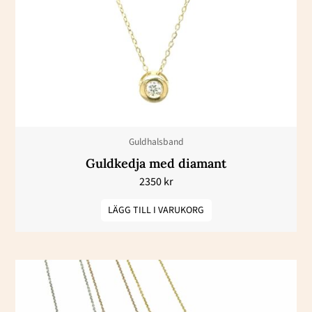
Guldhalsband
Guldkedja med diamant
2350
kr
LÄGG TILL I VARUKORG
Den
här
produkten