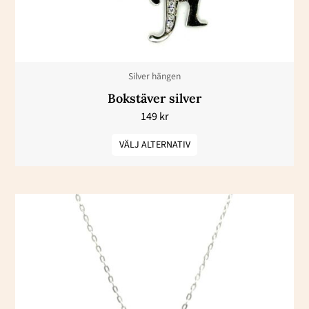
olika
alternativen
kan
väljas
Silver hängen
på
Bokstäver silver
produktsidan
149
kr
VÄLJ ALTERNATIV