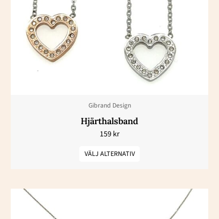
flera
varianter.
De
olika
alternativen
kan
väljas
Gibrand Design
på
Hjärthalsband
produktsidan
159
kr
VÄLJ ALTERNATIV