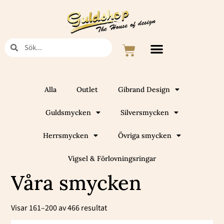
Hoppa
till
innehåll
Sök
Sök
Varukorg
Alla
Outlet
Gibrand Design
Guldsmycken
Silversmycken
Herrsmycken
Övriga smycken
Vigsel & Förlovningsringar
Våra smycken
Sortera
efter
Visar 161–200 av 466 resultat
popularitet