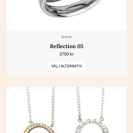
olika
alternativen
kan
väljas
Gravyr
på
Reflection 05
produktsidan
3700
kr
VÄLJ ALTERNATIV
Den
här
produkten
har
flera