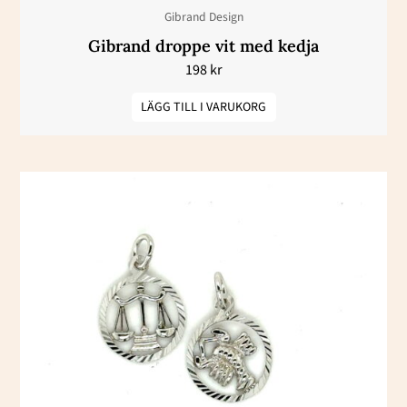
Gibrand Design
Gibrand droppe vit med kedja
198
kr
LÄGG TILL I VARUKORG
Den
här
produkten
har
flera
varianter.
De
olika
alternativen