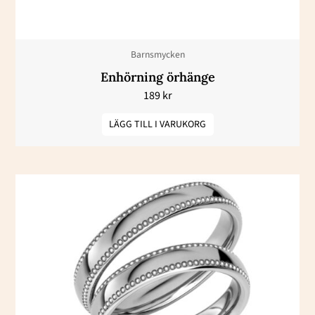
Barnsmycken
Enhörning örhänge
189
kr
LÄGG TILL I VARUKORG
Den
här
produkten
har
flera
varianter.
De