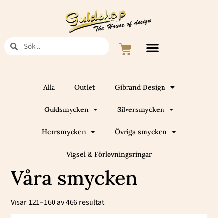
Hoppa
till
innehåll
Sök
Sök
Varukorg
Alla
Outlet
Gibrand Design
Guldsmycken
Silversmycken
Herrsmycken
Övriga smycken
Vigsel & Förlovningsringar
Våra smycken
Sortera
efter
Visar 121–160 av 466 resultat
popularitet