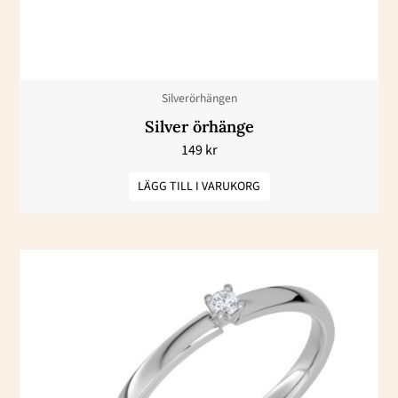
Silverörhängen
Silver örhänge
149
kr
LÄGG TILL I VARUKORG
Prisintervall:
Den
10700 kr
här
till
13500 kr
produkten
har
flera
varianter.