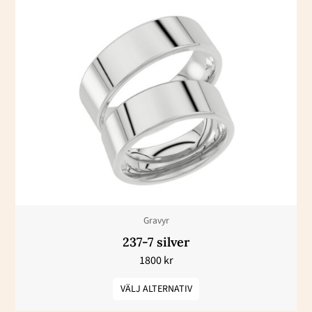
Den
här
produkten
har
flera
varianter.
De
olika
alternativen
kan
väljas
Gravyr
på
237-7 silver
produktsidan
1800
kr
VÄLJ ALTERNATIV