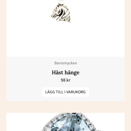
Barnsmycken
Häst hänge
98
kr
LÄGG TILL I VARUKORG
Prisintervall:
Den
51800 kr
här
till