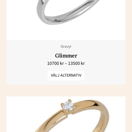
De
olika
alternativen
kan
väljas
Gravyr
på
Glimmer
produktsidan
10700
kr
–
13500
kr
VÄLJ ALTERNATIV
Prisintervall:
Den
9500 kr
här
till
12100 kr
produkten
har