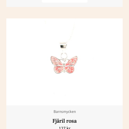
Barnsmycken
Fjäril rosa
127
kr